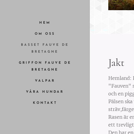
HEM
OM OSS
BASSET FAUVE DE
BRETAGNE
Jakt
GRIFFON FAUVE DE
BRETAGNE
Hemland: 
VALPAR
"Fauven" s
VÅRA HUNDAR
och en pigg
Pälsen ska
KONTAKT
sträv,färge
Rasen är e
ett trevli
Den har en