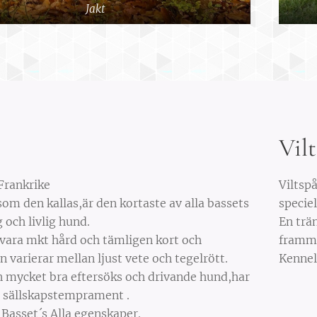
Jakt
Vil
Frankrike
Viltsp
om den kallas,är den kortaste av alla bassets
specie
 och livlig hund.
En trä
 vara mkt hård och tämligen kort och
fram
n varierar mellan ljust vete och tegelrött.
Kennel
n mycket bra eftersöks och drivande hund,har
gt sällskapstemprament .
 Basset´s Alla egenskaper.