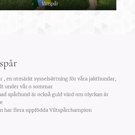
Viltspår
tspår
år , en utmärkt sysselsättning för våra jakthundar,
llt under vår o sommar
nad spårhund är också guld värd om olyckan är
me
n har flera uppfödda Viltspårchampion