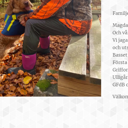
Familj
Magdal
Och vå
Vi jaga
och uts
Basset 
Första
Griffon
Ulligå
GFdB o
Välkom