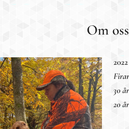
Om oss
2022
Fir
30 å
20 å