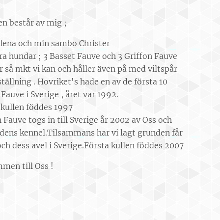
en består av mig ;
ena och min sambo Christer
ra hundar ; 3 Basset Fauve och 3 Griffon Fauve
r så mkt vi kan och håller även på med viltspår
tällning . Hovriket's hade en av de första 10
Fauve i Sverige , året var 1992.
 kullen föddes 1997
 Fauve togs in till Sverige år 2002 av Oss och
rdens kennel.Tilsammans har vi lagt grunden får
ch dess avel i Sverige.Första kullen föddes 2007
men till Oss !